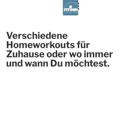
Kursplan
Verschiedene
Homeworkouts für
Zuhause oder wo immer
Termin/Anwendung buchen
und wann Du möchtest.
Aktuelles
Kursplan
Termin
Über uns
Kontakt
buchen
Fitness u. Gesundheitstraining