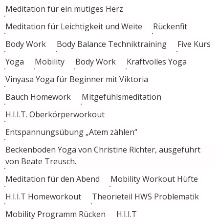
Meditation für ein mutiges Herz
Meditation für Leichtigkeit und Weite
Rückenfit
Body Work
Body Balance Techniktraining
Five Kurs
Yoga
Mobility
Body Work
Kraftvolles Yoga
Vinyasa Yoga für Beginner mit Viktoria
Bauch Homework
Mitgefühlsmeditation
H.I.I.T. Oberkörperworkout
Entspannungsübung „Atem zählen“
Beckenboden Yoga von Christine Richter, ausgeführt
von Beate Treusch.
Meditation für den Abend
Mobility Workout Hüfte
H.I.I.T Homeworkout
Theorieteil HWS Problematik
Mobility Programm Rücken
H.I.I.T