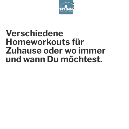
Kursplan
Verschiedene
Homeworkouts für
Zuhause oder wo immer
Termin/Anwendung buchen
und wann Du möchtest.
Aktuelles
Kursplan
Termin
Über uns
Kontakt
buchen
Fitness u. Gesundheitstraining