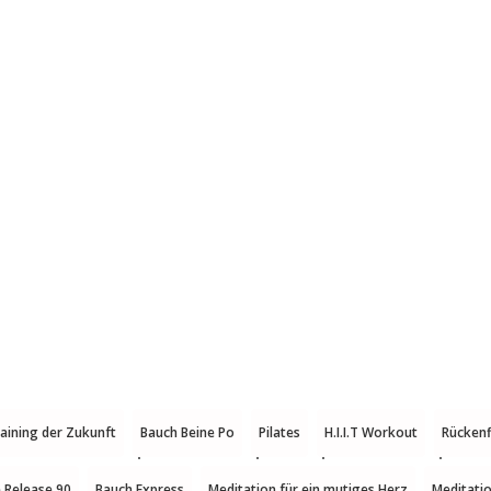
raining der Zukunft
Bauch Beine Po
Pilates
H.I.I.T Workout
Rückenf
e Release 90
Bauch Express
Meditation für ein mutiges Herz
Meditatio