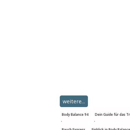
weitere...
Body Balance 94
Dein Guide für das T
Bauch Express
Einblick in Body Balanc