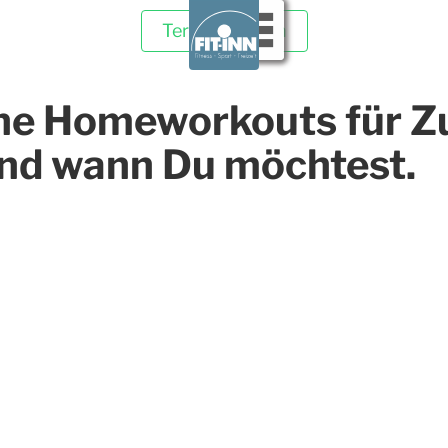
Termin buchen
ne Homeworkouts für Z
nd wann Du möchtest.
Kontakt
 u..
Fit-Inn