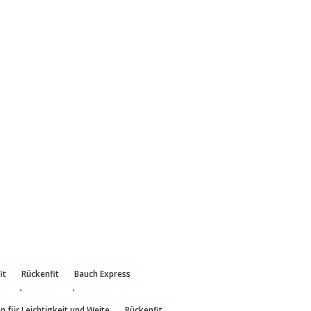
it
Rückenfit
Bauch Express
n für Leichtigkeit und Weite
Rückenfit