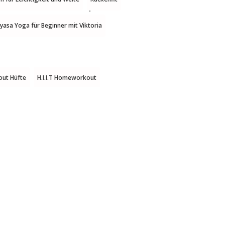
nyasa Yoga für Beginner mit Viktoria
out Hüfte
H.I.I.T Homeworkout
problemen
Homeworkout
n für die Halswirbelsäule 2
n für zu Hause
I.I.T
Yoga