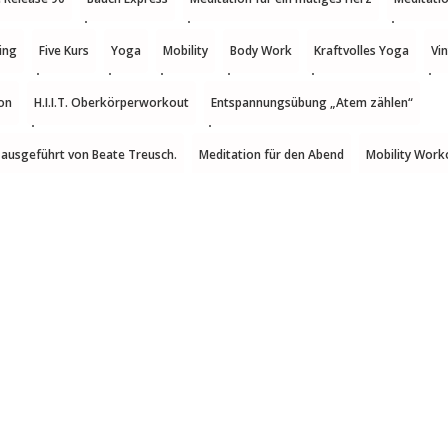
ing
Five Kurs
Yoga
Mobility
Body Work
Kraftvolles Yoga
Vi
on
H.I.I.T. Oberkörperworkout
Entspannungsübung „Atem zählen“
 ausgeführt von Beate Treusch.
Meditation für den Abend
Mobility Work
y Programm Rücken
H.I.I.T
Bauch Homeworkout
Übungen bei Rücken
obility Bodenzyklus
Body Work Homeworkout
H.I.I.T Workout
Bauch 
ngen für die Halswirbelsäule 4
Übungen für die Halswirbelsäule 3
Übunge
.I.T Workout
five Mobility Übungen für zu Hause 2/2
five Mobility Übunge
ür zu Hause 2/2
five Mobility Übungen Tägliche Routine für zu Hause 1
H.