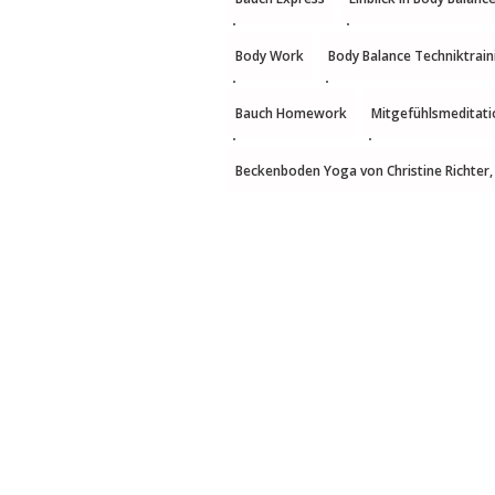
Body Work
Body Balance Techniktrain
Bauch Homework
Mitgefühlsmeditati
Beckenboden Yoga von Christine Richter,
Theorieteil HWS Problematik
Mobilit
Erklärung Bandscheibenvorfall
five m
Übungen für die Halswirbelsäule 5
Übu
Übungen für die Halswirbelsäule 1
H.I
five Mobility Übungen Tägliche Routine f