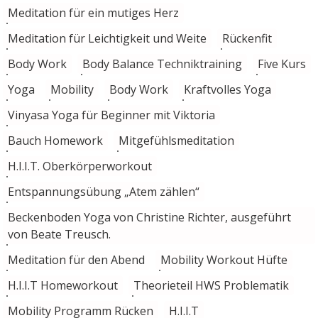
Meditation für ein mutiges Herz
Meditation für Leichtigkeit und Weite
Rückenfit
Body Work
Body Balance Techniktraining
Five Kurs
Yoga
Mobility
Body Work
Kraftvolles Yoga
Vinyasa Yoga für Beginner mit Viktoria
Bauch Homework
Mitgefühlsmeditation
H.I.I.T. Oberkörperworkout
Entspannungsübung „Atem zählen“
Beckenboden Yoga von Christine Richter, ausgeführt
von Beate Treusch.
Meditation für den Abend
Mobility Workout Hüfte
H.I.I.T Homeworkout
Theorieteil HWS Problematik
Mobility Programm Rücken
H.I.I.T