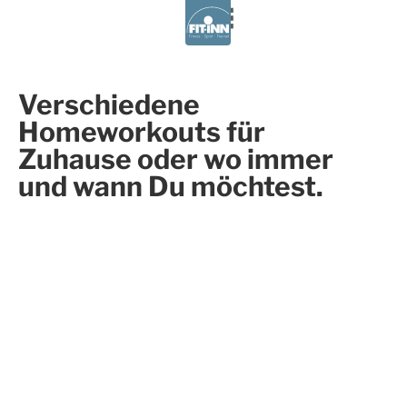
Kursplan
Verschiedene
Homeworkouts für
Zuhause oder wo immer
Termin/Anwendung buchen
und wann Du möchtest.
Aktuelles
Kursplan
Termin
Über uns
Kontakt
buchen
Fitness u. Gesundheitstraining