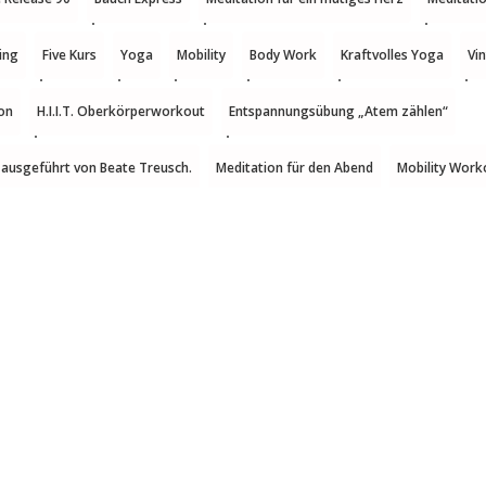
ing
Five Kurs
Yoga
Mobility
Body Work
Kraftvolles Yoga
Vi
on
H.I.I.T. Oberkörperworkout
Entspannungsübung „Atem zählen“
 ausgeführt von Beate Treusch.
Meditation für den Abend
Mobility Work
y Programm Rücken
H.I.I.T
Bauch Homeworkout
Übungen bei Rücken
obility Bodenzyklus
Body Work Homeworkout
H.I.I.T Workout
Bauch 
ngen für die Halswirbelsäule 4
Übungen für die Halswirbelsäule 3
Übunge
.I.T Workout
five Mobility Übungen für zu Hause 2/2
five Mobility Übunge
ür zu Hause 2/2
five Mobility Übungen Tägliche Routine für zu Hause 1
H.