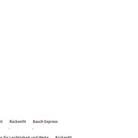
it
Rückenfit
Bauch Express
n für Leichtigkeit und Weite
Rückenfit