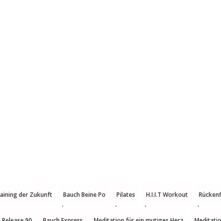
raining der Zukunft
Bauch Beine Po
Pilates
H.I.I.T Workout
Rückenf
e Release 90
Bauch Express
Meditation für ein mutiges Herz
Meditatio