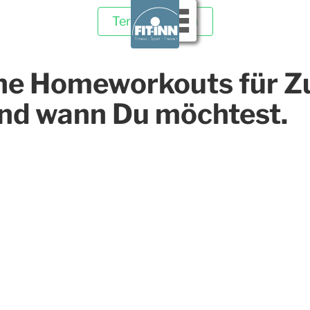
Termin buchen
ne Homeworkouts für Z
nd wann Du möchtest.
Kontakt
 u..
Fit-Inn