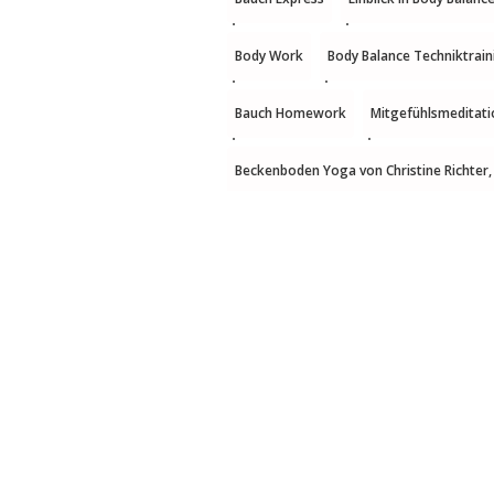
Body Work
Body Balance Techniktrain
Bauch Homework
Mitgefühlsmeditati
Beckenboden Yoga von Christine Richter,
Theorieteil HWS Problematik
Mobilit
Erklärung Bandscheibenvorfall
five m
Übungen für die Halswirbelsäule 5
Übu
Übungen für die Halswirbelsäule 1
H.I
five Mobility Übungen Tägliche Routine f