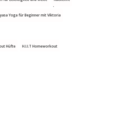
nyasa Yoga für Beginner mit Viktoria
out Hüfte
H.I.I.T Homeworkout
problemen
Homeworkout
n für die Halswirbelsäule 2
n für zu Hause
I.I.T
Yoga