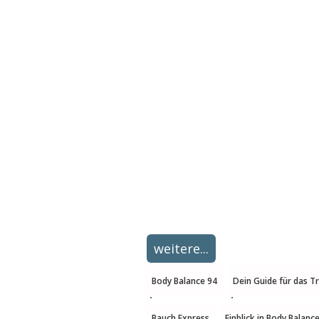
weitere...
Body Balance 94
Dein Guide für das T
Bauch Express
Einblick in Body Balanc